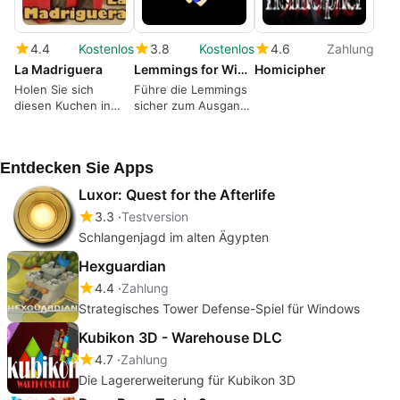
4.4
Kostenlos
3.8
Kostenlos
4.6
Zahlung
La Madriguera
Lemmings for Windows 10
Homicipher
Holen Sie sich
Führe die Lemmings
diesen Kuchen in
sicher zum Ausgang
diesem kostenlosen
im kostenlosen Spiel
Puzzle-Spiel.
Lemmings
Entdecken Sie Apps
Luxor: Quest for the Afterlife
3.3
Testversion
Schlangenjagd im alten Ägypten
Hexguardian
4.4
Zahlung
Strategisches Tower Defense-Spiel für Windows
Kubikon 3D - Warehouse DLC
4.7
Zahlung
Die Lagererweiterung für Kubikon 3D