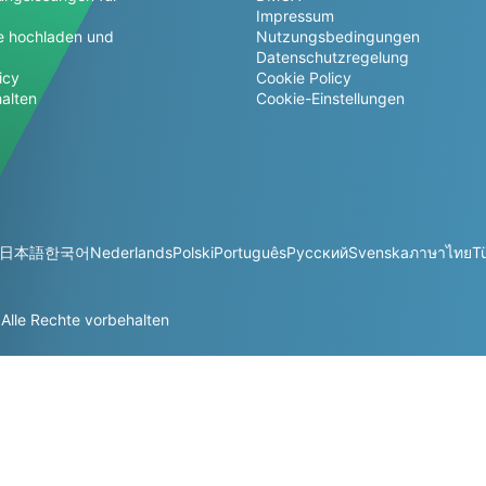
Impressum
e hochladen und
Nutzungsbedingungen
Datenschutzregelung
icy
Cookie Policy
alten
Cookie-Einstellungen
日本語
한국어
Nederlands
Polski
Português
Русский
Svenska
ภาษาไทย
T
lle Rechte vorbehalten