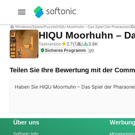
Windows
Spiele
Puzzle
HIQU Moorhuhn – Das Spiel Der Pharaonen
C
HIQU Moorhuhn – Da
Testversion
2.7
7
3.8K
Sicheres Programm
V
0
Teilen Sie Ihre Bewertung mit der Comm
Haben Sie HIQU Moorhuhn – Das Spiel der Pharaonen a
Über uns
Werbun
Softonic Info
Monetarisier