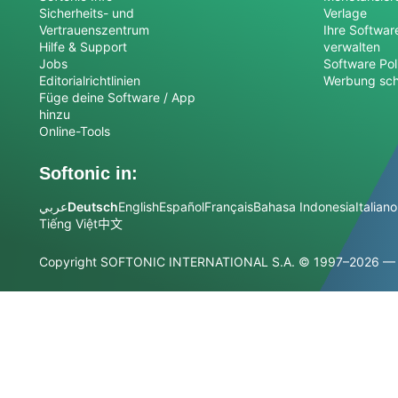
Sicherheits- und
Verlage
Vertrauenszentrum
Ihre Softwar
Hilfe & Support
verwalten
Jobs
Software Pol
Editorialrichtlinien
Werbung sch
Füge deine Software / App
hinzu
Online-Tools
Softonic in:
عربي
Deutsch
English
Español
Français
Bahasa Indonesia
Italiano
Tiếng Việt
中文
Copyright SOFTONIC INTERNATIONAL S.A.
© 1997–2026 — A